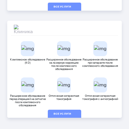
ВСЕ УСЛУГИ
Комплексное обследование
Расширенное обследование
Расширенное обследование
(КО)
на лазерную коррекцию
при катаракте после
после комплексного
комплексного обследования
обследования
Расширенное обследование
Оптическая когерентная
Оптическая когерентная
перед операцией на сетчатке
томография
томография с ангиографией
после комплексного
обследования
ВСЕ УСЛУГИ