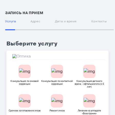
ЗАПИСЬ НА ПРИЕМ
Услуга
Адрес
Дата и время
Контакты
Выберите услугу
Консультация по очковой
Консультация по контактной
Консультация детского
коррекции
коррекции
врача - офтальмолога (с 5
лет)
Срочное изготовление очков
Ремонт очков
Лечение на аппарате
«Визотроник»